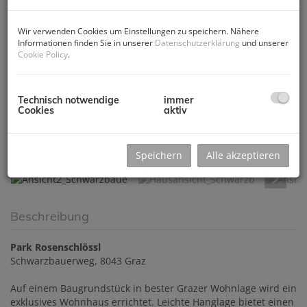
Wir verwenden Cookies um Einstellungen zu speichern. Nähere
Informationen finden Sie in unserer
Datenschutzerklärung
und unserer
Cookie Policy
.
Technisch notwendige
immer
Cookies
aktiv
Ansicht2_Schwarzbaue
Speichern
Alle akzeptieren
Beschreibung
Park Rosenschlössl
Schwarzbauerweg, 8043 Graz
Auf einem Baugrundstück in bester Grazer Wohnlage wird ein
exklusives Wohnhaus errichtet. Leichte Hanglage bietet einen