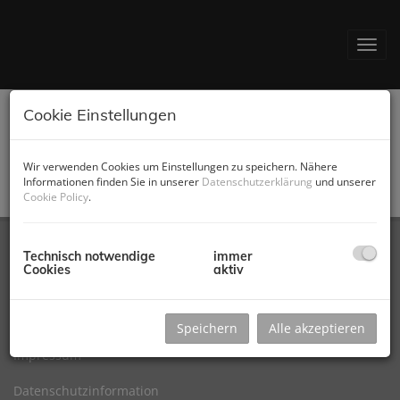
Navig
Cookie Einstellungen
Downloads
Wir verwenden Cookies um Einstellungen zu speichern. Nähere
Nebenkostenübersicht Kauf
Informationen finden Sie in unserer
Datenschutzerklärung
und unserer
Cookie Policy
.
Nebenkostenübersicht M
iete
Technisch notwendige
immer
Cookies
aktiv
Immobilien
Kontakt
Speichern
Alle akzeptieren
Impressum
Datenschutzinformation