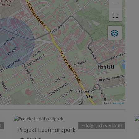
−
Tiles ©
basemap.at
t
Erfolgreich verkauft
Projekt Leonhardpark