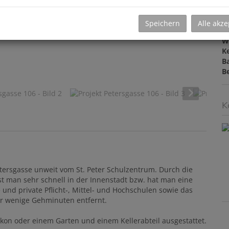
F
W
Speichern
Alle akze
B
W
Ke
B
B
K
etersgasse unweit vom St. Peter Schulzentrum. Durch die
st man sehr schnell in der Innenstadt bzw. hat man eine
und private Pflicht-, Mittel- und Hochschulen sowie das
ur wenige Gehminuten entfernt.
kon oder einem Garten und einem Kellerabteil ausgestattet.