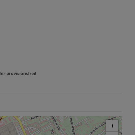
er provisionsfrei!
+