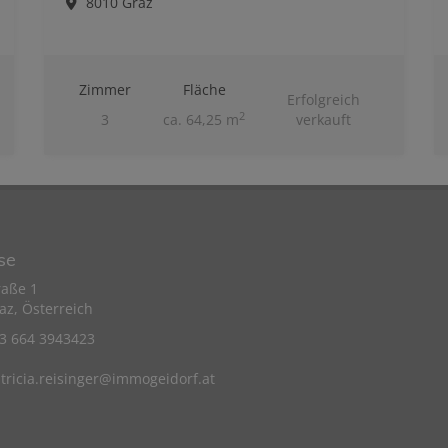
8010 Graz
Zimmer
Fläche
Erfolgreich
2
3
ca. 64,25 m
verkauft
se
raße 1
az, Österreich
43 664 3943423
tricia.reisinger@immogeidorf.at