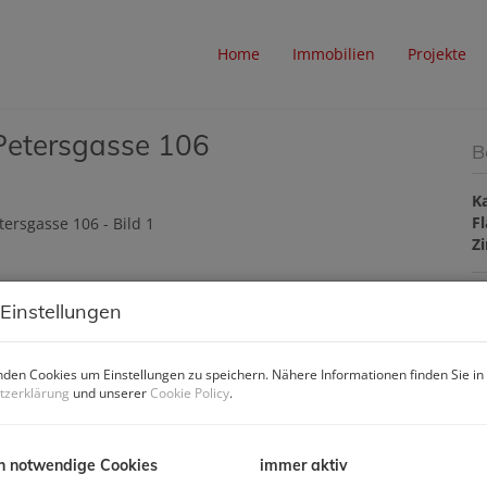
Home
Immobilien
Projekte
t Petersgasse 106
B
K
F
Z
 Einstellungen
B
den Cookies um Einstellungen zu speichern. Nähere Informationen finden Sie in
O
tzerklärung
und unserer
Cookie Policy
.
Z
V
O
K
h notwendige Cookies
immer aktiv
N