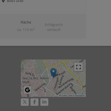
8043 Graz
Fläche
Erfolgreich
2
ca. 113 m
verkauft
Leaflet
|
Tiles ©
basemap.at