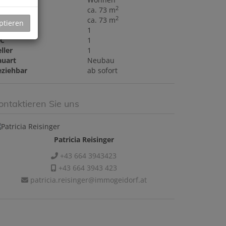
2
läche
ca. 73 m
2
ohnfläche
ca. 73 m
ptieren
äder
1
C
1
ller
1
auart
Neubau
eziehbar
ab sofort
ontaktieren Sie uns
Patricia Reisinger
+43 664 3943423
+43 664 3943 423
patricia.reisinger@immogeidorf.at