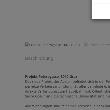
Beschreibung
Projekt Petersgasse, 8010 Graz
Das neue Projekt der Acoton befindet sich in der P
perfekte Verkehrsanbindung, Straßenbahnlinie 6, i
direkte Verbindung zum Hauptbahnhof. Öffentliche 
Sacré Coeur und die technische Universität sind n
Alle Wohnungen sind mit einer Terrasse, einem Bal