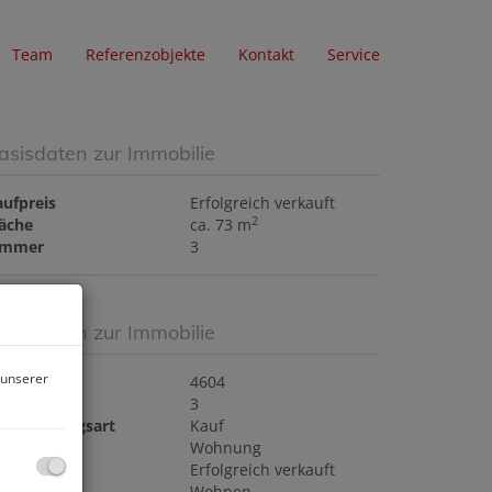
Team
Referenzobjekte
Kontakt
Service
asisdaten zur Immobilie
aufpreis
Erfolgreich verkauft
2
läche
ca. 73 m
immer
3
asisdaten zur Immobilie
 unserer
bjektnr.
4604
immer
3
ermarktungsart
Kauf
bjektart
Wohnung
aufpreis
Erfolgreich verkauft
utzungsart
Wohnen