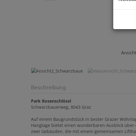
Ansich
Beschreibung
Park Rosenschlössl
Schwarzbauerweg, 8043 Graz
Auf einem Baugrundstück in bester Grazer Wohnlage
Hanglage bietet einen wunderbaren Ausblick über d
zwei Gebäuden, die mit einem gemeinsamen Liftha