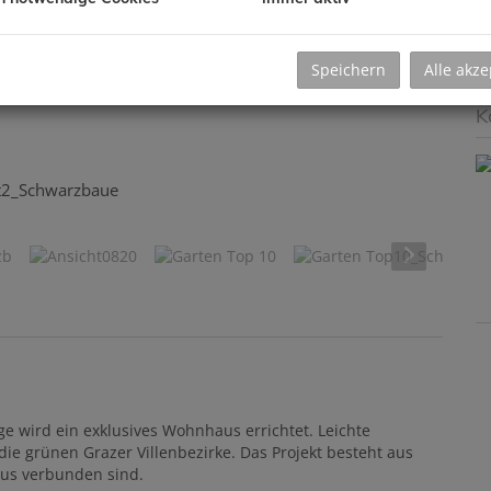
H
B
Speichern
Alle akze
K
t2_Schwarzbaue
 wird ein exklusives Wohnhaus errichtet. Leichte
ie grünen Grazer Villenbezirke. Das Projekt besteht aus
us verbunden sind.