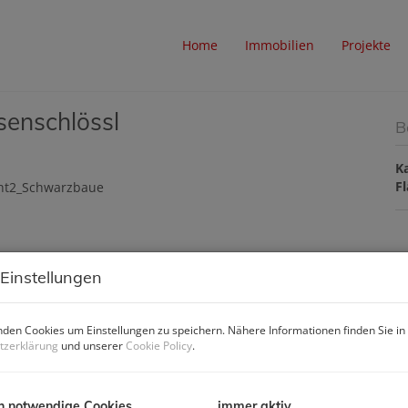
Home
Immobilien
Projekte
senschlössl
B
K
F
B
 Einstellungen
O
V
den Cookies um Einstellungen zu speichern. Nähere Informationen finden Sie in
O
tzerklärung
und unserer
Cookie Policy
.
K
N
F
h notwendige Cookies
immer aktiv
W