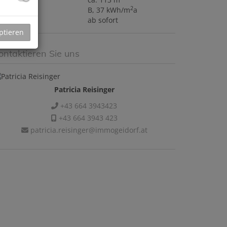
2
WB
B, 37 kWh/m
a
eziehbar
ab sofort
ptieren
ontaktieren Sie uns
Patricia Reisinger
+43 664 3943423
+43 664 3943 423
patricia.reisinger@immogeidorf.at