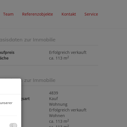
Team
Referenzobjekte
Kontakt
Service
asisdaten zur Immobilie
aufpreis
Erfolgreich verkauft
2
läche
ca. 113 m
asisdaten zur Immobilie
bjektnr.
4839
ermarktungsart
Kauf
 unserer
bjektart
Wohnung
aufpreis
Erfolgreich verkauft
utzungsart
Wohnen
2
läche
ca. 113 m
2
ohnfläche
ca. 113 m