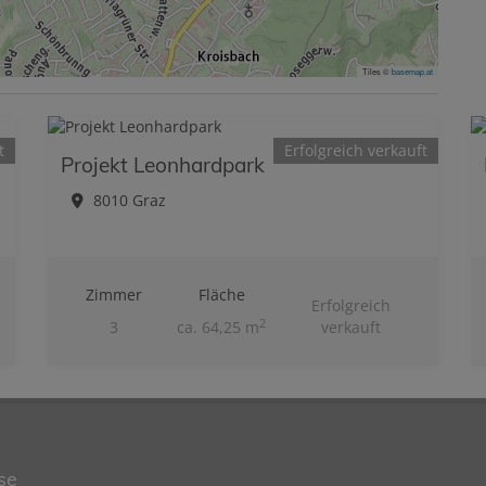
Tiles ©
basemap.at
t
Erfolgreich verkauft
Projekt Leonhardpark
8010 Graz
Zimmer
Fläche
Erfolgreich
2
3
ca. 64,25 m
verkauft
se