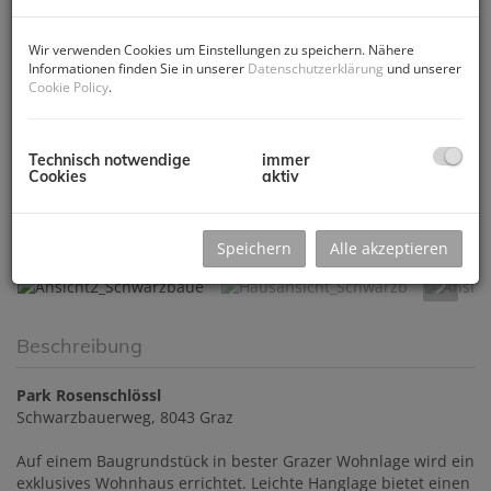
Wir verwenden Cookies um Einstellungen zu speichern. Nähere
Informationen finden Sie in unserer
Datenschutzerklärung
und unserer
Cookie Policy
.
Technisch notwendige
immer
Cookies
aktiv
Ansicht2_Schwarzbaue
Speichern
Alle akzeptieren
Beschreibung
Park Rosenschlössl
Schwarzbauerweg, 8043 Graz
Auf einem Baugrundstück in bester Grazer Wohnlage wird ein
exklusives Wohnhaus errichtet. Leichte Hanglage bietet einen