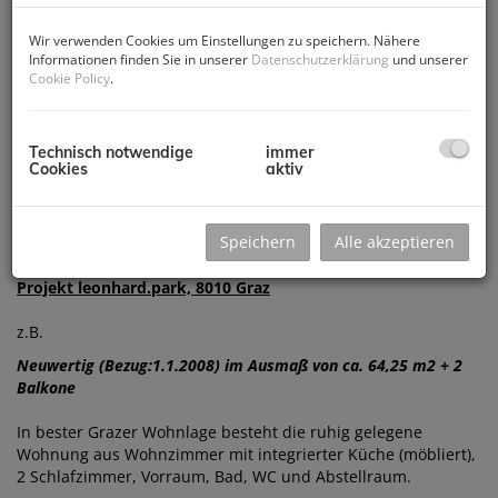
Wir verwenden Cookies um Einstellungen zu speichern. Nähere
Informationen finden Sie in unserer
Datenschutzerklärung
und unserer
Cookie Policy
.
Technisch notwendige
immer
Cookies
aktiv
Beschreibung
Speichern
Alle akzeptieren
Projekt leonhard.park, 8010 Graz
z.B.
Neuwertig (Bezug:1.1.2008) im Ausmaß von ca. 64,25 m2 + 2
Balkone
In bester Grazer Wohnlage besteht die ruhig gelegene
Wohnung aus Wohnzimmer mit integrierter Küche (möbliert),
2 Schlafzimmer, Vorraum, Bad, WC und Abstellraum.