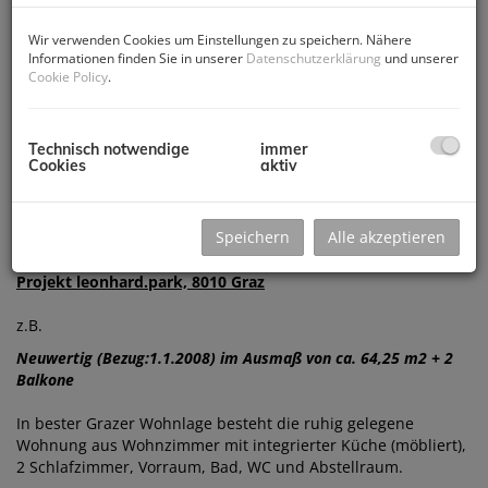
Wir verwenden Cookies um Einstellungen zu speichern. Nähere
Informationen finden Sie in unserer
Datenschutzerklärung
und unserer
Cookie Policy
.
Technisch notwendige
immer
Cookies
aktiv
Beschreibung
Speichern
Alle akzeptieren
Projekt leonhard.park, 8010 Graz
z.B.
Neuwertig (Bezug:1.1.2008) im Ausmaß von ca. 64,25 m2 + 2
Balkone
In bester Grazer Wohnlage besteht die ruhig gelegene
Wohnung aus Wohnzimmer mit integrierter Küche (möbliert),
2 Schlafzimmer, Vorraum, Bad, WC und Abstellraum.