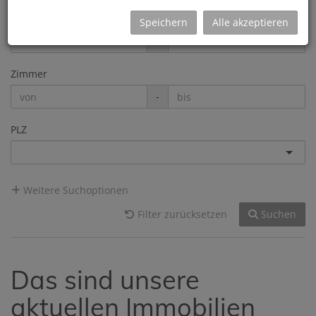
Preis
Speichern
Alle akzeptieren
-
Zimmer
-
PLZ
Weitere Suchoptionen
Filter zurücksetzen
Suchen
Das sind unsere
aktuellen Immobilien