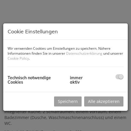
Cookie Einstellungen
Wir verwenden Cookies um Einstellungen zu speichern. Nähere
Informationen finden Sie in unserer
Datenschutzerklärung
und unserer
Cookie Policy
.
Beschreibung
Technisch notwendige
immer
Cookies
aktiv
3-Zimmer-Wohnung, Alte Poststraße
ca. 52,27 m2, Lift, Kellerabteil
Die Wohnung liegt im ersten Obergeschoß eines
Speichern
Alle akzeptieren
Mehrparteienhauses. Sie besteht aus einem Wohnzimmer mit
integrierter Küche, 2 Schlafräumen, einem Vorraum, einem
Badezimmer (Dusche, Waschmaschinenanschluss) und einem
WC.