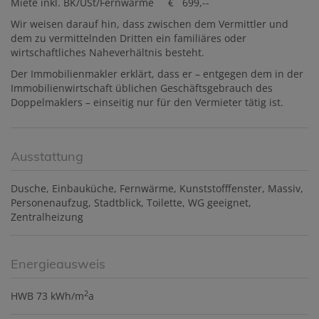
Miete inkl. BK/USt/Fernwärme € 699,--
Wir weisen darauf hin, dass zwischen dem Vermittler und
dem zu vermittelnden Dritten ein familiäres oder
wirtschaftliches Naheverhältnis besteht.
Der Immobilienmakler erklärt, dass er – entgegen dem in der
Immobilienwirtschaft üblichen Geschäftsgebrauch des
Doppelmaklers – einseitig nur für den Vermieter tätig ist.
Ausstattung
Dusche
Einbauküche
Fernwärme
Kunststofffenster
Massiv
Personenaufzug
Stadtblick
Toilette
WG geeignet
Zentralheizung
Energieausweis
2
HWB
73 kWh/m
a