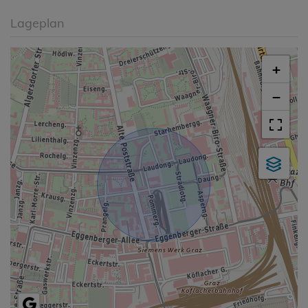
Lageplan
+
−