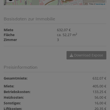
Tiles ©
basemap.at
Basisdaten zur Immobilie
Miete
632,07 €
2
Fläche
ca. 52,27 m
Zimmer
3
Download Expose
Preisinformation
Gesamtmiete:
632,07 €
Miete:
405,00 €
Betriebskosten:
133,25 €
Heizkosten:
56,00 €
Sonstiges:
16,00 €
Liftkosten:
20,35 €