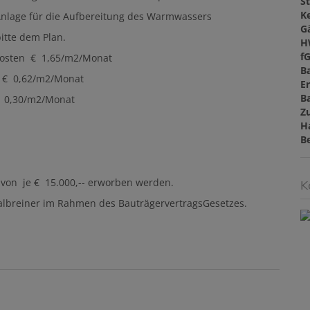
St
Ke
Anlage für die Aufbereitung des Warmwassers
G
itte dem Plan.
H
f
skosten € 1,65/m2/Monat
B
2/Monat
E
B
/Monat
Z
H
B
 von je € 15.000,-- erworben werden.
K
Halbreiner im Rahmen des BauträgervertragsGesetzes.