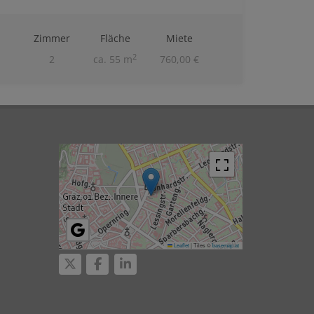
Zimmer
Fläche
Miete
2
2
ca. 55 m
760,00 €
Leaflet
|
Tiles ©
basemap.at