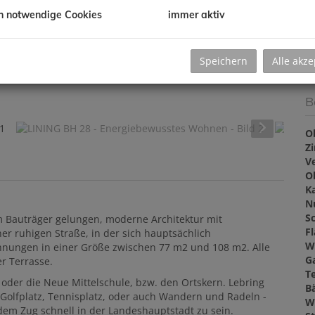
V
de
h notwendige Cookies
immer aktiv
G
G
Speichern
Alle akze
B
O
Z
V
O
K
N
Sc
m Bauträger gelungen, moderne Architektur mit
F
er ruhigen Straße, in der sich hauptsächlich
W
hnungen in einer Größe zwischen 77 m2 und 108 m2. Alle
G
r Terrasse.
T
der die Neue Mittelschule, bzw. den Ortskern. Lebring
B
e Golfplatz, Tennisplatz, oder auch Wandern und Radeln -
W
dem Zug schnell in der Landeshauptstadt zu sein.