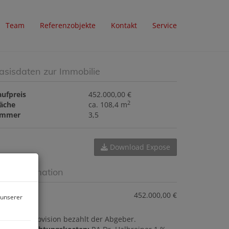
Team
Referenzobjekte
Kontakt
Service
asisdaten zur Immobilie
aufpreis
452.000,00 €
2
läche
ca. 108,4 m
immer
3,5
Download Expose
reisinformation
ufpreis:
452.000,00 €
 unserer
ovision:
Provision bezahlt der Abgeber.