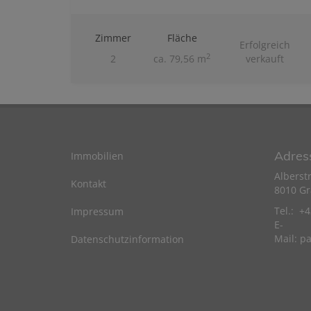
Zimmer
Fläche
Erfolgreich
2
2
ca. 79,56 m
verkauft
Adres
Immobilien
Alberst
Kontakt
8010 Gr
Tel.: +
Impressum
E-
Mail:
pa
Datenschutzinformation