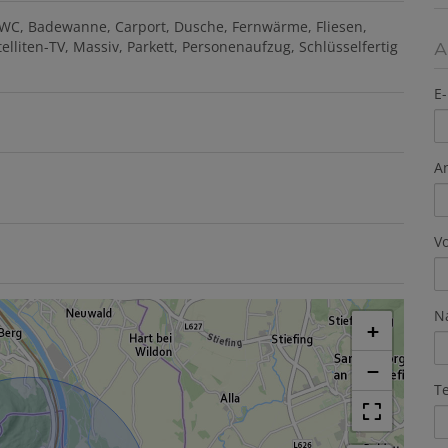
 WC
Badewanne
Carport
Dusche
Fernwärme
Fliesen
A
telliten-TV
Massiv
Parkett
Personenaufzug
Schlüsselfertig
E-
A
V
N
+
−
T