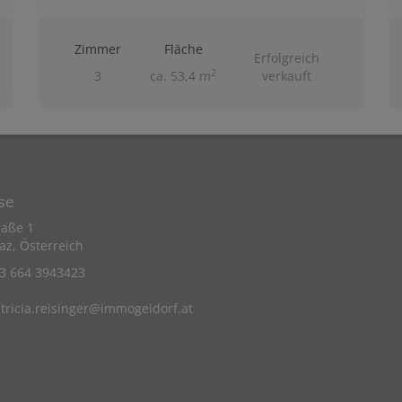
Zimmer
Fläche
Erfolgreich
2
3
ca. 53,4 m
verkauft
se
raße 1
az, Österreich
43 664 3943423
tricia.reisinger@immogeidorf.at