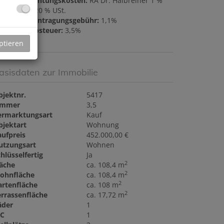
ertragserrichtungskosten:
RA Dr. Halbreiner 1 %
s KP zzgl. 20 % USt.
rundbucheintragungsgebühr:
1,1%
runderwerbsteuer:
3,5%
ptieren
asisdaten zur Immobilie
bjektnr.
5417
immer
3,5
ermarktungsart
Kauf
bjektart
Wohnung
aufpreis
452.000,00 €
utzungsart
Wohnen
hlüsselfertig
Ja
2
läche
ca. 108,4 m
2
ohnfläche
ca. 108,4 m
2
artenfläche
ca. 108 m
2
errassenfläche
ca. 17,72 m
äder
1
C
1