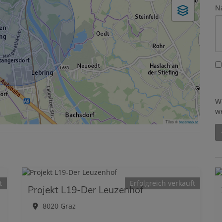
N
W
w
Tiles ©
basemap.at
t
Erfolgreich verkauft
Projekt L19-Der Leuzenhof
8020 Graz