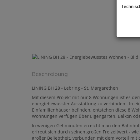
Technisc
Beschreibung
LINING BH 28 - Lebring - St. Margarethen
Mit diesem Projekt mit nur 8 Wohnungen ist es de
energiebewusster Ausstattung zu verbinden. In ein
Einfamilienhäuser befinden, entstehen diese 8 Wo
Wohnungen verfügen über Eigengärten, Balkon ode
In wenigen Gehminuten erreicht man den Bahnhof o
erfreut sich durch seinen großen Freizeitwert - wi
großer Beliebtheit, verbunden mit dem Vorteil mit 