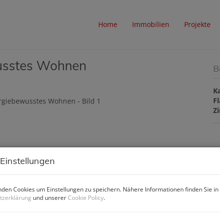
Home
Immobilien
Projekte
usstes Wohnen
B
K
F
Z
 Einstellungen
P
Ka
den Cookies um Einstellungen zu speichern. Nähere Informationen finden Sie in
tzerklärung
und unserer
Cookie Policy
.
Pr