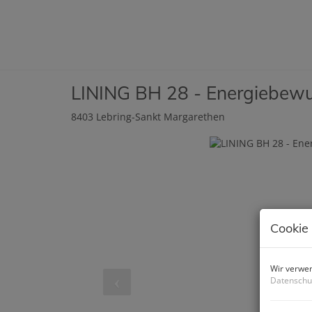
LINING BH 28 - Energiebew
8403 Lebring-Sankt Margarethen
Cookie
Wir verwen
Datenschu