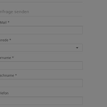
nfrage senden
Mail
nrede
orname
achname
elefon