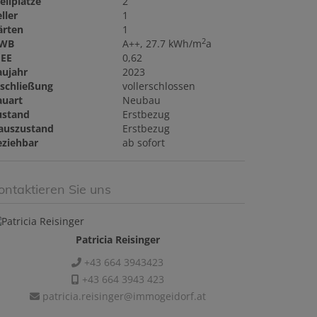
ellplätze
2
ller
1
ärten
1
2
WB
A++, 27.7 kWh/m
a
GEE
0,62
aujahr
2023
rschließung
vollerschlossen
auart
Neubau
ustand
Erstbezug
auszustand
Erstbezug
eziehbar
ab sofort
ontaktieren Sie uns
Patricia Reisinger
+43 664 3943423
+43 664 3943 423
patricia.reisinger@immogeidorf.at