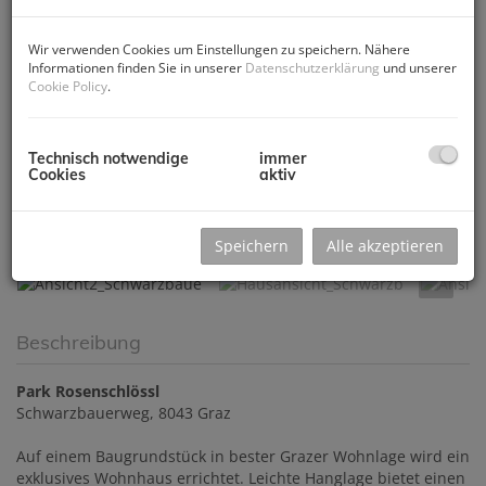
Wir verwenden Cookies um Einstellungen zu speichern. Nähere
Informationen finden Sie in unserer
Datenschutzerklärung
und unserer
Cookie Policy
.
Technisch notwendige
immer
Cookies
aktiv
Ansicht2_Schwarzbaue
Speichern
Alle akzeptieren
Beschreibung
Park Rosenschlössl
Schwarzbauerweg, 8043 Graz
Auf einem Baugrundstück in bester Grazer Wohnlage wird ein
exklusives Wohnhaus errichtet. Leichte Hanglage bietet einen