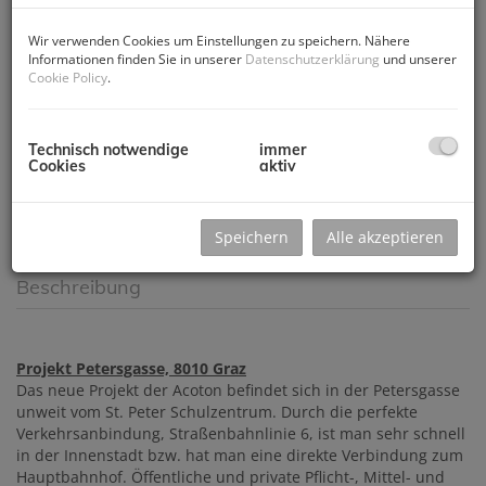
Wir verwenden Cookies um Einstellungen zu speichern. Nähere
Informationen finden Sie in unserer
Datenschutzerklärung
und unserer
Cookie Policy
.
Technisch notwendige
immer
Cookies
aktiv
Speichern
Alle akzeptieren
Beschreibung
Projekt Petersgasse, 8010 Graz
Das neue Projekt der Acoton befindet sich in der Petersgasse
unweit vom St. Peter Schulzentrum. Durch die perfekte
Verkehrsanbindung, Straßenbahnlinie 6, ist man sehr schnell
in der Innenstadt bzw. hat man eine direkte Verbindung zum
Hauptbahnhof. Öffentliche und private Pflicht-, Mittel- und