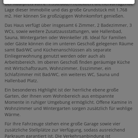
Der Kaufpreis von € 1.950.000,-- reflektiert die hervorragende
Lage dieser Immobilie und das große Grundstück mit 1.768
m2. Hier können Sie großzügigen Wohnkomfort genießen.
Das Haus verfügt über insgesamt 6 Zimmer, 2 Badezimmer, 3
WCs, sowie weitere Zusatzausstattungen, wie Hallenbad,
Sauna, Wintergarten oder Weinkeller zB. Ideal für Familien
oder Gäste können die im unteren Geschoß gelegenen Räume
samt Bad/WC und Küchenanschlüssen als separate
Einliegerwohnung genutzt werden oder auch als
Arbeitsbereich. Im oberen Geschoß finden geräumige Küche
mit Wirtschaftsraum, Wohnzimmer, Esszimmer, ein
Schlafzimmer mit Bad/WC, ein weiteres WC, Sauna und
Hallenbad Platz.
Ein besonderes Highlight ist der herrliche ebene große
Garten, der Ihnen vom Wohnbereich aus entspannte
Momente in ruhiger Umgebung ermöglicht. Offene Kamine in
Wohnzimmer und Wintergarten sorgen zusätzlich für wohlige
Wärme.
Für Ihre Fahrzeuge stehen eine große Garage sowie vier
zusätzliche Stellplätze zur Verfügung, sodass ausreichend
Parkraum garantiert ist. Die Verkehrsanbindung ist