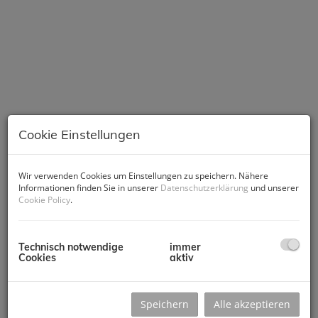
Cookie Einstellungen
Wir verwenden Cookies um Einstellungen zu speichern. Nähere
Beschreibung
Informationen finden Sie in unserer
Datenschutzerklärung
und unserer
Cookie Policy
.
Willkommen in Ihrem neuen Zuhause in Graz in einem sehr
großzügigen Einfamilienhaus am Grazer Rosenhain. Dieses
Technisch notwendige
immer
großzügige Anwesen mit einer Nutzfläche von 441 m² bietet
Cookies
aktiv
Ihnen und Ihrer Familie viel Raum zum Leben, Wohlfühlen
und Entspannen. Mit sechs hellen Zimmern präsentiert sich
das Haus in einem gepflegten Zustand und überzeugt durch
Speichern
Alle akzeptieren
eine durchdachte Raumaufteilung.