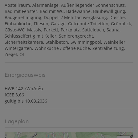
Abstellraum
Alarmanlage
Außenliegender Sonnenschutz
Bad mit Fenster
Bad mit WC
Badewanne
Baubewilligung
Baugenehmigung
Doppel- / Mehrfachverglasung
Dusche
Einbauküche
Fliesen
Garage
Getrennte Toiletten
Grünblick
Gäste-WC
Massiv
Parkett
Parkplatz
Satteldach
Sauna
Schlüsselfertig mit Keller
Seniorengerecht
Sicherheitskamera
Stahlbeton
Swimmingpool
Weinkeller
Wintergarten
Wohnküche / offene Küche
Zentralheizung
Ziegel
Öl
Energieausweis
2
HWB
142 kWh/m
a
fGEE
3,66
gültig bis
10.03.2036
Lageplan