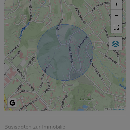
+
−
Tiles ©
basemap.at
Basisdaten zur Immobilie