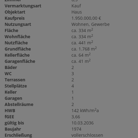
Vermarktungsart
Kauf
Objektart
Haus
Kaufpreis
1.950.000,00 €
Nutzungsart
Wohnen
Gewerbe
2
Fläche
ca. 334 m
2
Wohnfläche
ca. 334 m
2
Nutzfläche
ca. 441 m
2
Grundfläche
ca. 1.768 m
2
Kellerfläche
ca. 64 m
2
Garagenfläche
ca. 41 m
Bäder
2
WC
3
Terrassen
2
Stellplätze
4
Keller
1
Garagen
1
Abstellräume
2
2
HWB
142 kWh/m
a
fGEE
3,66
gültig bis
10.03.2036
Baujahr
1974
Erschließung
vollerschlossen