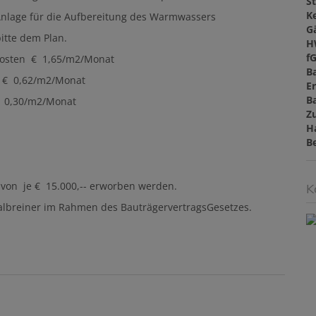
St
Ke
Anlage für die Aufbereitung des Warmwassers
G
itte dem Plan.
H
f
skosten € 1,65/m2/Monat
B
2/Monat
E
B
/Monat
Z
H
B
 von je € 15.000,-- erworben werden.
K
Halbreiner im Rahmen des BauträgervertragsGesetzes.