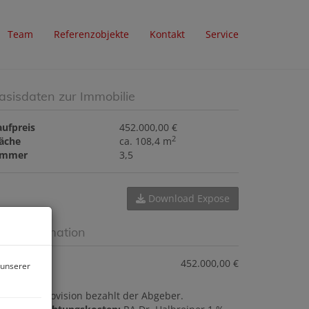
Team
Referenzobjekte
Kontakt
Service
asisdaten zur Immobilie
aufpreis
452.000,00 €
2
läche
ca. 108,4 m
immer
3,5
Download Expose
reisinformation
ufpreis:
452.000,00 €
 unserer
ovision:
Provision bezahlt der Abgeber.