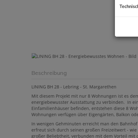
Technisc
Beschreibung
LINING BH 28 - Lebring - St. Margarethen
Mit diesem Projekt mit nur 8 Wohnungen ist es de
energiebewusster Ausstattung zu verbinden. In ein
Einfamilienhäuser befinden, entstehen diese 8 Wo
Wohnungen verfügen über Eigengärten, Balkon ode
In wenigen Gehminuten erreicht man den Bahnhof o
erfreut sich durch seinen großen Freizeitwert - wi
großer Beliebtheit, verbunden mit dem Vorteil mit 