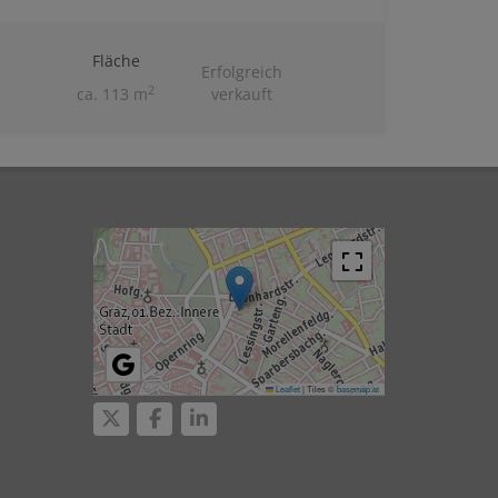
Fläche
Erfolgreich
2
ca. 113 m
verkauft
Leaflet
|
Tiles ©
basemap.at