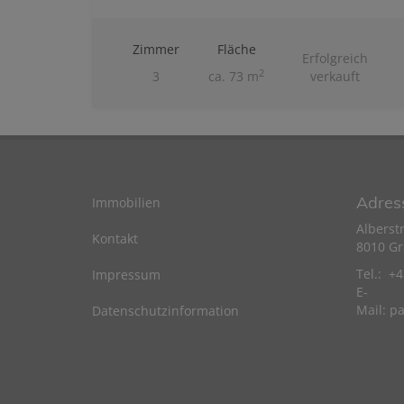
Zimmer
Fläche
Erfolgreich
2
3
ca. 73 m
verkauft
Adres
Immobilien
Alberst
Kontakt
8010 Gr
Tel.: +
Impressum
E-
Mail:
pa
Datenschutzinformation