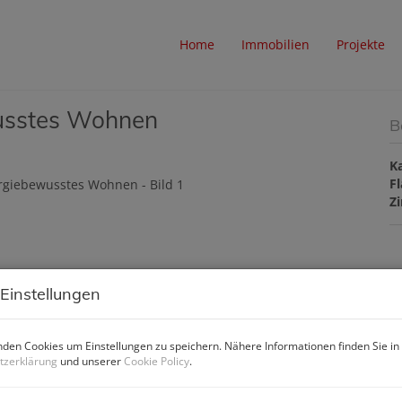
Home
Immobilien
Projekte
usstes Wohnen
B
K
F
Z
 Einstellungen
P
Ka
den Cookies um Einstellungen zu speichern. Nähere Informationen finden Sie in
tzerklärung
und unserer
Cookie Policy
.
Pr