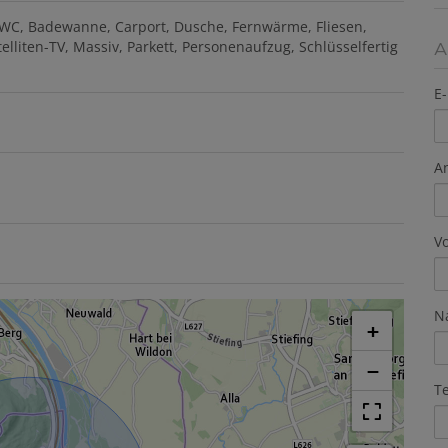
 WC
Badewanne
Carport
Dusche
Fernwärme
Fliesen
A
telliten-TV
Massiv
Parkett
Personenaufzug
Schlüsselfertig
E-
A
V
N
+
−
T