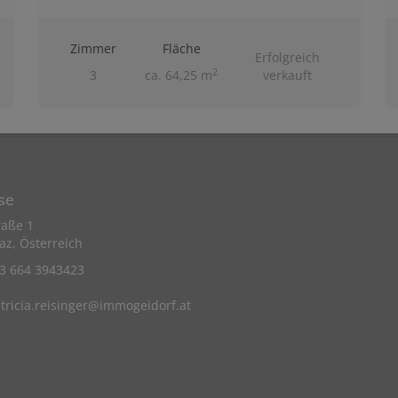
Zimmer
Fläche
Erfolgreich
2
3
ca. 64,25 m
verkauft
se
raße 1
az, Österreich
43 664 3943423
tricia.reisinger@immogeidorf.at