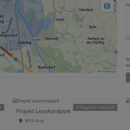
N
W
w
Tiles ©
basemap.at
t
Erfolgreich verkauft
Projekt Leonhardpark
8010 Graz