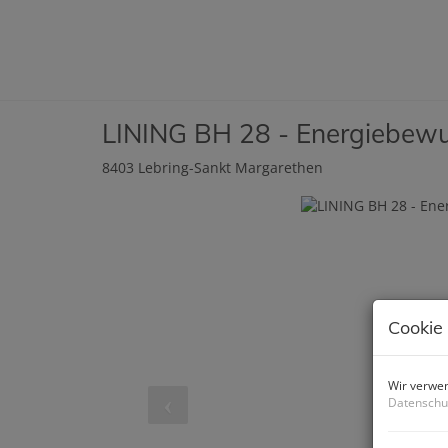
LINING BH 28 - Energiebew
8403 Lebring-Sankt Margarethen
Cookie
Wir verwen
Datenschu