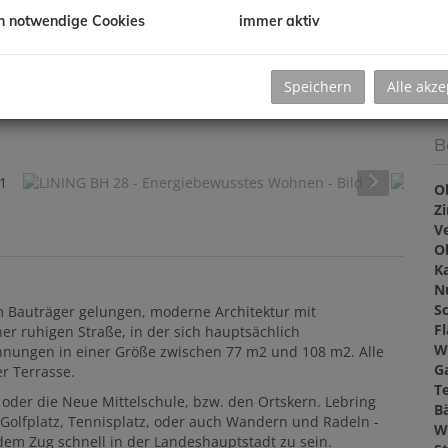
V
de
h notwendige Cookies
immer aktiv
G
G
Speichern
Alle akze
B
O
Z
V
O
K
N
Sc
m Bauträger gelungen, moderne Architektur mit
F
er ruhigen Straße, in der sich hauptsächlich
W
hnungen in einer Größe zwischen 77 m2 und 108 m2. Alle
G
r Terrasse.
T
der die Neue Mittelschule, bzw. den Ortskern. Lebring
B
e Golfplatz, Tennisplatz, oder auch Wandern und Radeln -
W
dem Zug schnell in der Landeshauptstadt zu sein.