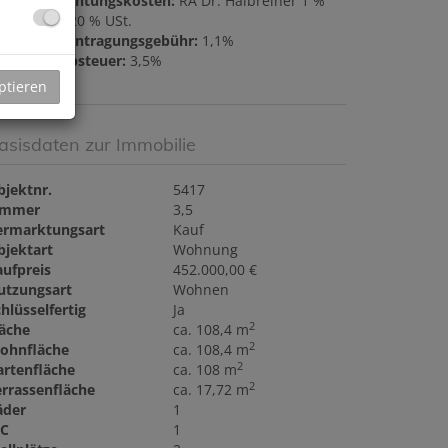
ertragserrichtungskosten:
RA Dr. Halbreiner 1 %
s KP zzgl. 20 % USt.
rundbucheintragungsgebühr:
1,1%
runderwerbsteuer:
3,5%
ptieren
asisdaten zur Immobilie
bjektnr.
5417
immer
3,5
ermarktungsart
Kauf
bjektart
Wohnung
aufpreis
452.000,00 €
utzungsart
Wohnen
hlüsselfertig
Ja
2
läche
ca. 108,4 m
2
ohnfläche
ca. 108,4 m
2
artenfläche
ca. 108 m
2
errassenfläche
ca. 17,72 m
äder
1
C
1