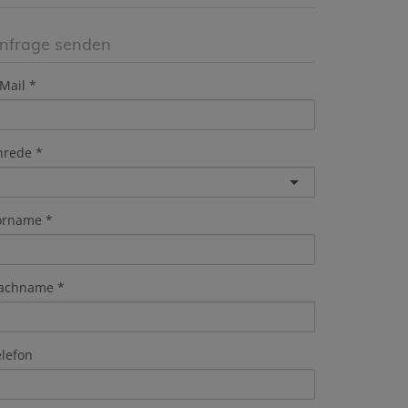
nfrage senden
Mail
nrede
orname
achname
elefon