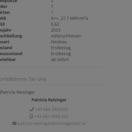
ellplätze
2
ller
1
ärten
1
2
WB
A++, 27.7 kWh/m
a
GEE
0,62
aujahr
2023
rschließung
vollerschlossen
auart
Neubau
ustand
Erstbezug
auszustand
Erstbezug
eziehbar
ab sofort
ontaktieren Sie uns
Patricia Reisinger
+43 664 3943423
+43 664 3943 423
patricia.reisinger@immogeidorf.at